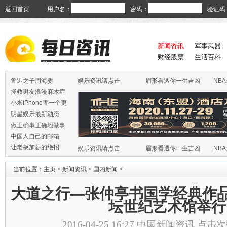
返回首页
用户名：
密码：
验证码
新闻资讯
军事武器
财经股票
生活百科
鲁迅之子周海婴
娱乐资讯请点击
眉形看透你一生吉凶
NB
拯救男友浪漫麻木症
小米iPhone哪一个更
火
明星娱乐最新动态
做正确事正确地做事
中国人自己的邮箱
让老板加薪的绝招
娱乐资讯请点击
眉形看透你一生吉凶
NB
当前位置：
主页
>
新闻资讯
>
国内新闻
>
大道之行—张仲亭书国学经典作品
坛世纪艺术馆举行
2016-04-25 16:27
中国新闻资讯
点击次