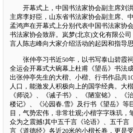
开幕式上，中国书法家协会副主席刘洪
主席李好臣，山东省书法家协会副主席、
孟鸿声在开幕式上分别代表中国书法家协
书法家协会致辞。岚梦(北京)文化有限公
言人陈志峰向大家介绍活动的起因和指导
张仲亭习书近50年，以书写泰山碧霞祠道
全运会开幕式大碗幕上杜甫《望岳》书法
出张仲亭先生的大楷、小楷、行书作品共1
人口，能激发人积极向上的国学经典。大
《师说》、《诫子书》、《陋室铭》、《
楼记》、《沁园春.雪》及行书《望岳》等
目，气势宏伟，非常壮观;小楷字字珠玑，
众为之震撼!其中五千言《论语》、五千言
言《道德经》各近20米的小楷长卷，更是