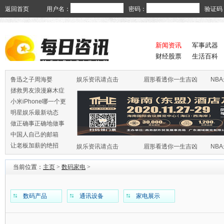
返回首页
用户名：
密码：
验证码
新闻资讯
军事武器
财经股票
生活百科
鲁迅之子周海婴
娱乐资讯请点击
眉形看透你一生吉凶
NB
拯救男友浪漫麻木症
小米iPhone哪一个更
火
明星娱乐最新动态
做正确事正确地做事
中国人自己的邮箱
让老板加薪的绝招
娱乐资讯请点击
眉形看透你一生吉凶
NB
当前位置：
主页
>
数码家电
>
数码产品
通讯设备
家电展示