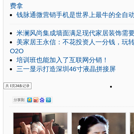
费拿
钱脉通微营销手机是世界上最牛的全自
米澜风尚集成墙面满足现代家居装饰需
美家居王永信：不花投资人一分钱，玩
O2O
培训班也能加入了互联网分销！
三一显示打造深圳46寸液晶拼接屏
共
1
页
24
条记录