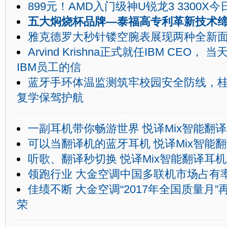
899元！AMD入门级神U锐龙3 3300X
五大焖烧杯品牌—泰福高专利革新技术
雅克德罗大秒针镂空腕表展现两种全新
Arvind Krishna正式就任IBM CEO，
IBM员工的信
蓝牙手环体温监测筑牢校园安全防线，
复学保驾护航
一副耳机带你畅游世界 悦译Mix智能翻
可以当翻译机的蓝牙耳机 悦译Mix智能
听歌、翻译秒切换 悦译Mix智能翻译耳
领跑行业 大金空调中国多联机市场占有率N
佳绩不断 大金空调“2017年全国质量月”
荣