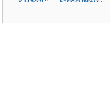
大学的宅男腐女太过分
50年来最性感的英国比基尼女郎