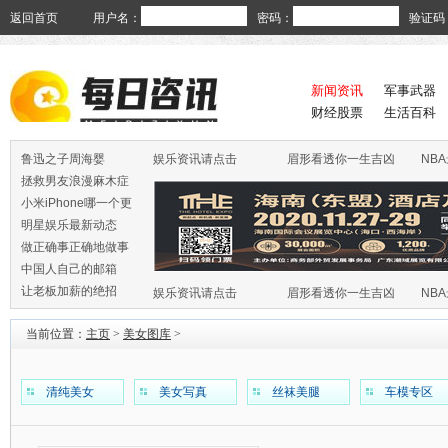
返回首页
用户名：
密码：
验证码
新闻资讯
军事武器
财经股票
生活百科
鲁迅之子周海婴
娱乐资讯请点击
眉形看透你一生吉凶
NB
拯救男友浪漫麻木症
小米iPhone哪一个更
火
明星娱乐最新动态
做正确事正确地做事
中国人自己的邮箱
让老板加薪的绝招
娱乐资讯请点击
眉形看透你一生吉凶
NB
当前位置：
主页
>
美女图库
>
清纯美女
美女写真
丝袜美腿
车模专区