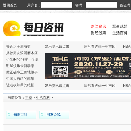
返回首页
用户名：
密码：
验证码
新闻资讯
军事武器
财经股票
生活百科
鲁迅之子周海婴
娱乐资讯请点击
眉形看透你一生吉凶
NB
拯救男友浪漫麻木症
小米iPhone哪一个更
火
明星娱乐最新动态
做正确事正确地做事
中国人自己的邮箱
让老板加薪的绝招
娱乐资讯请点击
眉形看透你一生吉凶
NB
当前位置：
主页
>
生活百科
>
知识百科
网友说说