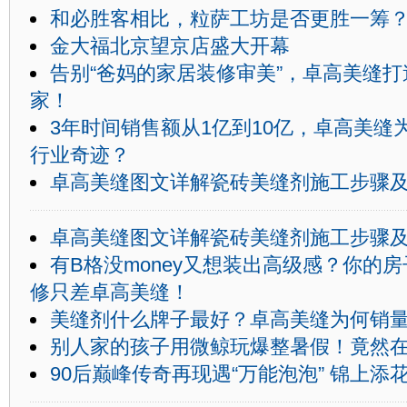
和必胜客相比，粒萨工坊是否更胜一筹
金大福北京望京店盛大开幕
告别“爸妈的家居装修审美”，卓高美缝
家！
3年时间销售额从1亿到10亿，卓高美缝
行业奇迹？
卓高美缝图文详解瓷砖美缝剂施工步骤
卓高美缝图文详解瓷砖美缝剂施工步骤
有B格没money又想装出高级感？你的
修只差卓高美缝！
美缝剂什么牌子最好？卓高美缝为何销
别人家的孩子用微鲸玩爆整暑假！竟然
90后巅峰传奇再现遇“万能泡泡” 锦上添