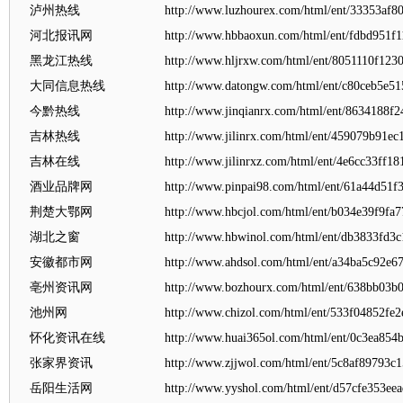
泸州热线
http://www.luzhourex.com/html/ent/33353af8
河北报讯网
http://www.hbbaoxun.com/html/ent/fdbd951f
黑龙江热线
http://www.hljrxw.com/html/ent/8051110f1230
大同信息热线
http://www.datongw.com/html/ent/c80ceb5e5
今黔热线
http://www.jinqianrx.com/html/ent/8634188f
吉林热线
http://www.jilinrx.com/html/ent/459079b91e
吉林在线
http://www.jilinrxz.com/html/ent/4e6cc33ff1
酒业品牌网
http://www.pinpai98.com/html/ent/61a44d51f
荆楚大鄂网
http://www.hbcjol.com/html/ent/b034e39f9fa
湖北之窗
http://www.hbwinol.com/html/ent/db3833fd3c
安徽都市网
http://www.ahdsol.com/html/ent/a34ba5c92e6
亳州资讯网
http://www.bozhourx.com/html/ent/638bb03b
池州网
http://www.chizol.com/html/ent/533f04852fe
怀化资讯在线
http://www.huai365ol.com/html/ent/0c3ea854
张家界资讯
http://www.zjjwol.com/html/ent/5c8af89793c1
岳阳生活网
http://www.yyshol.com/html/ent/d57cfe353ee