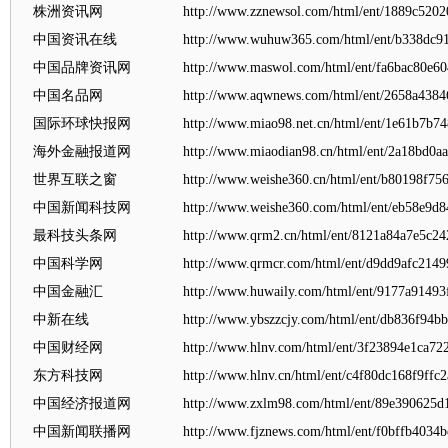
株洲资讯网
http://www.zznewsol.com/html/ent/1889c520
中国资讯在线
http://www.wuhuw365.com/html/ent/b338dc9
中国品牌资讯网
http://www.maswol.com/html/ent/fa6bac80e60
中国名品网
http://www.aqwnews.com/html/ent/2658a4384
国际环球快报网
http://www.miao98.net.cn/html/ent/1e61b7b7
海外金融报道网
http://www.miaodian98.cn/html/ent/2a18bd0a
世界互联之窗
http://www.weishe360.cn/html/ent/b80198f75
中国新闻科技网
http://www.weishe360.com/html/ent/eb58e9d
最科技头条网
http://www.qrm2.cn/html/ent/8121a84a7e5c2
中国科学网
http://www.qrmcr.com/html/ent/d9dd9afc2149
中国金融汇
http://www.huwaily.com/html/ent/9177a9149
中新在线
http://www.ybszzcjy.com/html/ent/db836f94b
中国财经网
http://www.hlnv.com/html/ent/3f23894e1ca72
东方科技网
http://www.hlnv.cn/html/ent/c4f80dc168f9ffc
中国经济报道网
http://www.zxlm98.com/html/ent/89e390625d
中国新闻联播网
http://www.fjznews.com/html/ent/f0bffb4034