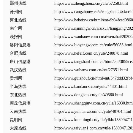
郑州热线
http://www.zhengzhoux.cn/yule/57258.html
沧州网
http://www.cangzhouw.cn/a/cangzhou24xiaosh
河北热线
http://www.hebeixw.cn/html/ent/db04fced986
南宁网
http://www.nanningw.cn/a/zixun/liangxing/20
晚报网
http://www.wanbaow.com.cn/a/wenzhai/20200
洛阳信息港
http://www.luoyangw.com.cn/yule/56083.html
合肥热线
http://www.hefeif.com.cn/yule/248878.html
唐山信息港
http://www.tangshanf.com.cn/html/ent/3855c
武汉热线
http://www.wuhanw.com.cn/ent/27351.html
贵州网
http://www.guizhouf.cn/html/ent/547ddd32fb
半岛热线
http://www.bandaorx.com/yule/44801.html
东北热线
http://www.dongbeis.cn/yule/49560.html
商丘信息港
http://www.shangqiuw.com.cn/yule/16030.htm
云南热线
http://www.yunnanw.com.cn/yule/40764.html
昆明网
http://www.kunmingd.cn/yule/ylkb/158994711
太原热线
http://www.taiyuan1.com.cn/yule/1589947120