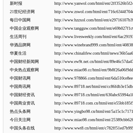
新时报
http://www.yanwol.com/html/ent/2ff3526b5f2
21世纪经济网
http://www.zswol.com/html/ent/716c6344f70
每日中国网
http://www.hzzxol.com/html/ent/e29716107b
中国企业观察网
http://www.tangguw.com/html/ent/e69b027f1
生活周刊
http://www.livesweekly.com/html/ent/6ac291
华酒品牌网
http://www.winebrand999.com/html/ent/4083
华夏生活
http://www.chinalifew.com/html/news/36b5a
中国财经新闻网
http://www.ew9t.net.cn/html/ent/89e46c57da
中央热点观察网
http://www.miao98.cc/html/ent/9b8f26a06f9d
中国财讯网
http://www.978866.com/html/ent/6da510ce8e
中国商讯网
http://www.89718.net/html/ent/cc86fdb3e15d
中国财经资讯
http://www.89718.cn/html/ent/630abc65994a1
中国商业资讯
http://www.89718.com.cn/html/ent/e55bb185f
热点头条网
http://www.yingbo98.cn/html/ent/5a15c1c717
今日关注网
http://www.miao98.com/html/ent/25389cbb62
中国头条在线
http://www.wwt8.cn/html/ent/c782ff51ed7b99