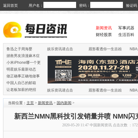
返回首页
用户名：
密码：
验证码
新闻资讯
军事武器
财经股票
生活百科
鲁迅之子周海婴
娱乐资讯请点击
眉形看透你一生吉凶
NB
拯救男友浪漫麻木症
小米iPhone哪一个更
火
明星娱乐最新动态
做正确事正确地做事
中国人自己的邮箱
让老板加薪的绝招
娱乐资讯请点击
眉形看透你一生吉凶
NB
当前位置：
主页
>
新闻资讯
>
国内新闻
>
新西兰NMN黑科技引发销量井喷 NMN
2020-05-20 11:47
中国新闻资讯
点击次数 ：
17