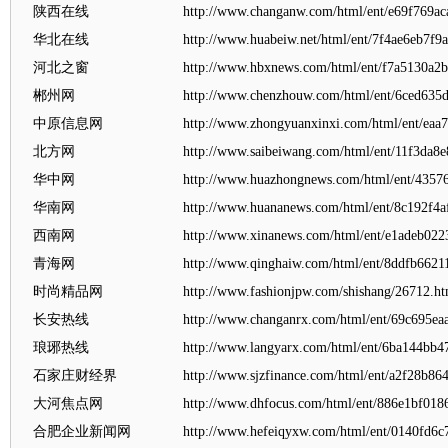
陕西在线
http://www.changanw.com/html/ent/e69f769ac
华北在线
http://www.huabeiw.net/html/ent/7f4ae6eb7f9
河北之窗
http://www.hbxnews.com/html/ent/f7a5130a2
郴州网
http://www.chenzhouw.com/html/ent/6ced635
中原信息网
http://www.zhongyuanxinxi.com/html/ent/ea
北方网
http://www.saibeiwang.com/html/ent/11f3da8
华中网
http://www.huazhongnews.com/html/ent/4357
华南网
http://www.huananews.com/html/ent/8c192f4a
西南网
http://www.xinanews.com/html/ent/e1adeb02
青海网
http://www.qinghaiw.com/html/ent/8ddfb662
时尚精品网
http://www.fashionjpw.com/shishang/26712.ht
长安热线
http://www.changanrx.com/html/ent/69c695ea
琅琊热线
http://www.langyarx.com/html/ent/6ba144bb
石家庄财经界
http://www.sjzfinance.com/html/ent/a2f28b86
大河焦点网
http://www.dhfocus.com/html/ent/886e1bf01
合肥企业新闻网
http://www.hefeiqyxw.com/html/ent/0140fd6