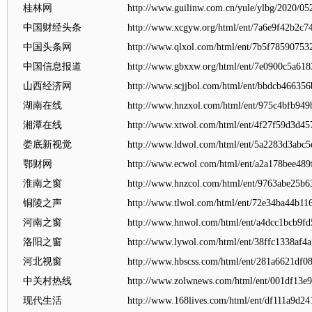
桂林网
http://www.guilinw.com.cn/yule/ylbg/2020/05
中国财经头条
http://www.xcgyw.org/html/ent/7a6e9f42b2c7
中国头条网
http://www.qlxol.com/html/ent/7b5f7859075
中国信息报道
http://www.gbxxw.org/html/ent/7e0900c5a61
山西经济网
http://www.scjjbol.com/html/ent/bbdcb46635
湖南在线
http://www.hnzxol.com/html/ent/975c4bfb949
湘潭在线
http://www.xtwol.com/html/ent/4f27f59d3d4
娄底新视觉
http://www.ldwol.com/html/ent/5a2283d3abc5
鄂财网
http://www.ecwol.com/html/ent/a2a178bee489
淮南之窗
http://www.hnzcol.com/html/ent/9763abe25b
铜陵之声
http://www.tlwol.com/html/ent/72e34ba44b1
河南之窗
http://www.hnwol.com/html/ent/a4dcc1bcb9f
洛阳之窗
http://www.lywol.com/html/ent/38ffc1338af4
河北视窗
http://www.hbscss.com/html/ent/281a6621df0
中关村热线
http://www.zolwnews.com/html/ent/001df13e
现代生活
http://www.168lives.com/html/ent/df111a9d2