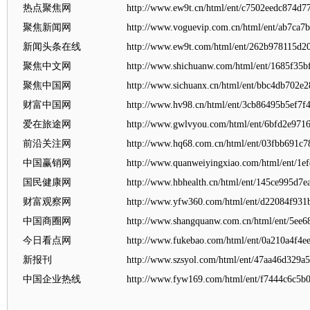
热点聚焦网
http://www.ew9t.cn/html/ent/c7502eedc874d7
聚焦新闻网
http://www.voguevip.com.cn/html/ent/ab7ca7
新闻头条在线
http://www.ew9t.com/html/ent/262b978115d2
聚焦中文网
http://www.shichuanw.com/html/ent/1685f35b
聚焦中国网
http://www.sichuanx.cn/html/ent/bbc4db702e
财富中国网
http://www.hv98.cn/html/ent/3cb86495b5ef7f
爱在旅途网
http://www.gwlvyou.com/html/ent/6bfd2e971
前沿关注网
http://www.hq68.com.cn/html/ent/03fbb691c
中国赢销网
http://www.quanweiyingxiao.com/html/ent/1e
国民健康网
http://www.hbhealth.cn/html/ent/145ce995d7
财富观察网
http://www.yfw360.com/html/ent/d22084f931
中国商圈网
http://www.shangquanw.com.cn/html/ent/5ee
今日看点网
http://www.fukebao.com/html/ent/0a210a4f4e
新报刊
http://www.szsyol.com/html/ent/47aa46d329a
中国企业热线
http://www.fyw169.com/html/ent/f7444c6c5b