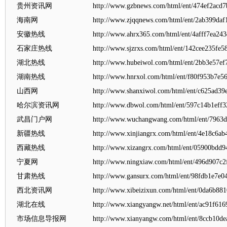
贵州资讯网
http://www.gzbnews.com/html/ent/474ef2acd7
海南网
http://www.zjqqnews.com/html/ent/2ab399daf
安徽热线
http://www.ahrx365.com/html/ent/4afff7ea24
石家庄热线
http://www.sjzrxs.com/html/ent/142cee235fe
湖北热线
http://www.hubeiwol.com/html/ent/2bb3e57ef
湖南热线
http://www.hnrxol.com/html/ent/f80f953b7e5
山西网
http://www.shanxiwol.com/html/ent/c625ad3
哈尔滨资讯网
http://www.dbwol.com/html/ent/597c14b1eff3
武昌门户网
http://www.wuchangwang.com/html/ent/7963
新疆热线
http://www.xinjiangrx.com/html/ent/4e18c6a
西藏热线
http://www.xizangrx.com/html/ent/05900bdd
宁夏网
http://www.ningxiaw.com/html/ent/496d907c
甘肃热线
http://www.gansurx.com/html/ent/98fdb1e7e0
西北资讯网
http://www.xibeizixun.com/html/ent/0da6b88
湖北在线
http://www.xiangyangw.net/html/ent/ac91f61
市场信息导报网
http://www.xianyangw.com/html/ent/8ccb10de