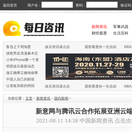
返回首页
用户名：
密码：
验证码
新闻资讯
军事武器
财经股票
生活百科
鲁迅之子周海婴
娱乐资讯请点击
眉形看透你一生吉凶
NB
拯救男友浪漫麻木症
小米iPhone哪一个更
火
明星娱乐最新动态
做正确事正确地做事
中国人自己的邮箱
让老板加薪的绝招
娱乐资讯请点击
眉形看透你一生吉凶
NB
当前位置：
主页
>
新闻资讯
>
国内新闻
>
新意网与腾讯云合作拓展亚洲云
2021-08-11 14:38
中国新闻资讯
点击次