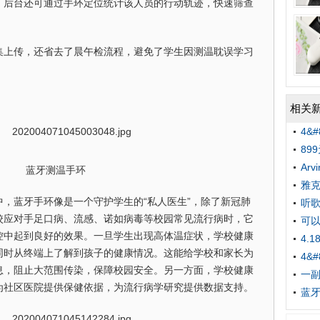
，后台还可通过手环定位统计该人员的行动轨迹，快速筛查
集上传，还省去了晨午检流程，避免了学生因测温耽误学习
相关
4&
89
Arv
蓝牙测温手环
雅
，蓝牙手环像是一个守护学生的“私人医生”，除了新冠肺
听歌
校应对手足口病、流感、诺如病毒等校园常见流行病时，它
可以
控中起到良好的效果。一旦学生出现高体温症状，学校健康
4.
同时从终端上了解到孩子的健康情况。这能给学校和家长为
4&
息，阻止大范围传染，保障校园安全。另一方面，学校健康
一副
为社区医院提供保健依据，为流行病学研究提供数据支持。
蓝