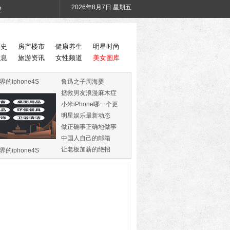
2026年8月7日 星期五
?
历史
房产楼市
健康养生
明星时尚
信息
旅游资讯
女性频道
美女图库
界的iphone4S
鲁迅之子周海婴
拯救男友浪漫麻木症
小米iPhone哪一个更
火
明星娱乐最新动态
做正确事正确地做事
中国人自己的邮箱
让老板加薪的绝招
界的iphone4S