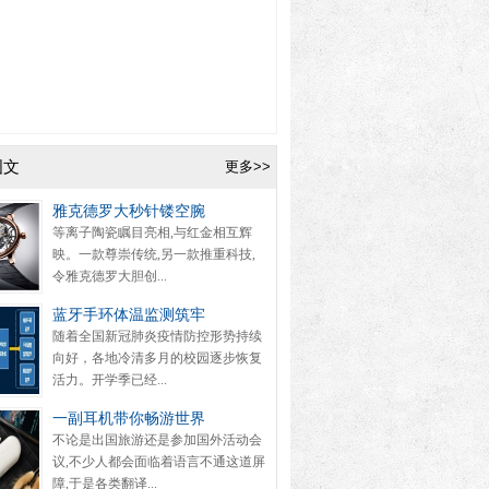
图文
更多>>
雅克德罗大秒针镂空腕
等离子陶瓷瞩目亮相,与红金相互辉
映。一款尊崇传统,另一款推重科技,
令雅克德罗大胆创...
蓝牙手环体温监测筑牢
随着全国新冠肺炎疫情防控形势持续
向好，各地冷清多月的校园逐步恢复
活力。开学季已经...
一副耳机带你畅游世界
不论是出国旅游还是参加国外活动会
议,不少人都会面临着语言不通这道屏
障,于是各类翻译...