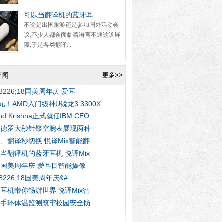
可以当翻译机的蓝牙耳
不论是出国旅游还是参加国外活动会
议,不少人都会面临着语言不通这道屏
障,于是各类翻译...
新闻
更多>>
#8226;18国美周年庆 爱耳
9元！AMD入门级神U锐龙3 3300X
ind Krishna正式就任IBM CEO
克德罗大秒针镂空腕表展现两种
、翻译秒切换 悦译Mix智能翻
当翻译机的蓝牙耳机 悦译Mix
18国美周年庆 爱耳目智能摄像
#8226;18国美周年庆&#
耳机带你畅游世界 悦译Mix智
牙手环体温监测筑牢校园安全防