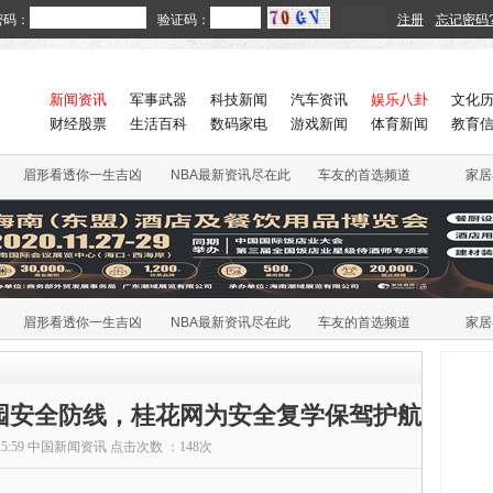
密码：
验证码：
注册
忘记密码
新闻资讯
军事武器
科技新闻
汽车资讯
娱乐八卦
文化
财经股票
生活百科
数码家电
游戏新闻
体育新闻
教育
眉形看透你一生吉凶
NBA最新资讯尽在此
车友的首选频道
家居
眉形看透你一生吉凶
NBA最新资讯尽在此
车友的首选频道
家居
园安全防线，桂花网为安全复学保驾护航
15:59
中国新闻资讯
点击次数 ：
148次