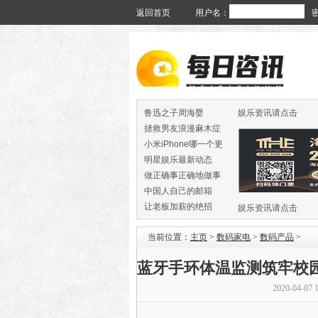
返回首页
用户名：
鲁迅之子周海婴
娱乐资讯请点击
拯救男友浪漫麻木症
小米iPhone哪一个更
火
明星娱乐最新动态
做正确事正确地做事
中国人自己的邮箱
让老板加薪的绝招
娱乐资讯请点击
当前位置：
主页
>
数码家电
>
数码产品
>
蓝牙手环体温监测筑牢校
2020-04-07 