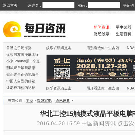
返回首页
用户名：
密码：
验证码
新闻资讯
军事武器
财经股票
生活百科
鲁迅之子周海婴
娱乐资讯请点击
眉形看透你一生吉凶
NB
拯救男友浪漫麻木症
小米iPhone哪一个更
火
明星娱乐最新动态
做正确事正确地做事
中国人自己的邮箱
让老板加薪的绝招
娱乐资讯请点击
眉形看透你一生吉凶
NB
当前位置：
主页
>
数码家电
>
通讯设备
>
华北工控15触摸式液晶平板电脑
2016-04-20 16:59
中国新闻资讯
点击次