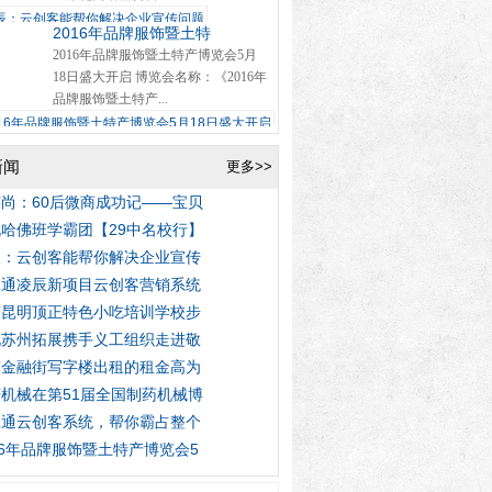
2016年品牌服饰暨土特
2016年品牌服饰暨土特产博览会5月
18日盛大开启 博览会名称：《2016年
品牌服饰暨土特产...
新闻
更多>>
尚：60后微商成功记——宝贝
哈佛班学霸团【29中名校行】
辰：云创客能帮你解决企业宣传
脉通凌辰新项目云创客营销系统
南昆明顶正特色小吃培训学校步
北苏州拓展携手义工组织走进敬
京金融街写字楼出租的租金高为
机械在第51届全国制药机械博
脉通云创客系统，帮你霸占整个
16年品牌服饰暨土特产博览会5