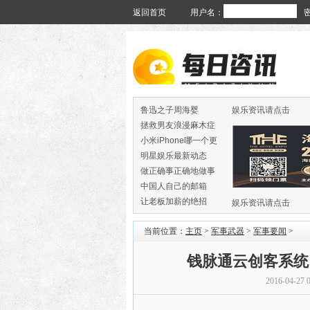
返回首页
用户名：
鲁迅之子周海婴
娱乐资讯请点击
拯救男友浪漫麻木症
小米iPhone哪一个更
火
明星娱乐最新动态
做正确事正确地做事
中国人自己的邮箱
让老板加薪的绝招
娱乐资讯请点击
当前位置：
主页
>
军事武器
>
军事要闻
>
钱脉通云创客系统
2016-04-27 