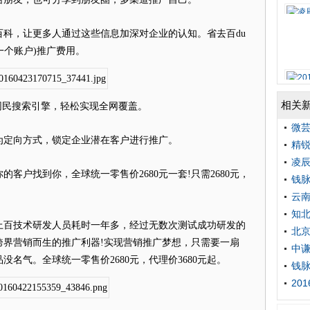
，让更多人通过这些信息加深对企业的认知。省去百du
0元一个账户)推广费用。
相关
民搜索引擎，轻松实现全网覆盖。
微芸
定向方式，锁定企业潜在客户进行推广。
精锐
凌
户找到你，全球统一零售价2680元一套!只需2680元，
钱
云
知
百技术研发人员耗时一年多，经过无数次测试成功研发的
北
跨界营销而生的推广利器!实现营销推广梦想，只需要一扇
中谦
名气。全球统一零售价2680元，代理价3680元起。
钱
20