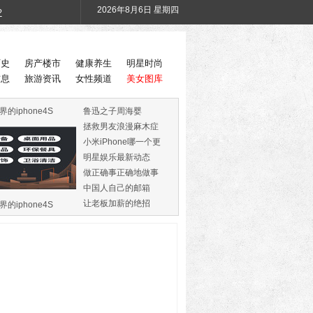
2026年8月6日 星期四
?
历史
房产楼市
健康养生
明星时尚
信息
旅游资讯
女性频道
美女图库
界的iphone4S
鲁迅之子周海婴
拯救男友浪漫麻木症
小米iPhone哪一个更
火
明星娱乐最新动态
做正确事正确地做事
中国人自己的邮箱
让老板加薪的绝招
界的iphone4S