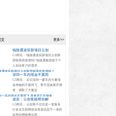
图文
更多>>
钱脉通凌辰新项目云创
G3商讯： 钱脉通凌辰新项目云创客
营销系统靠谱吗? 钱脉通集团基于个
人创业客户的需求...
深圳一车内现金不翼而
G3商讯： 近日深圳一豪车内大量现
金神秘的不翼而飞，警方迅速展开调
查，调取了大量监...
凌辰：云创客能帮你解
G3商讯： 云创客不仅仅是一套集各
行各业互联网创业资源讯息于一体的
应用化网络整合营...