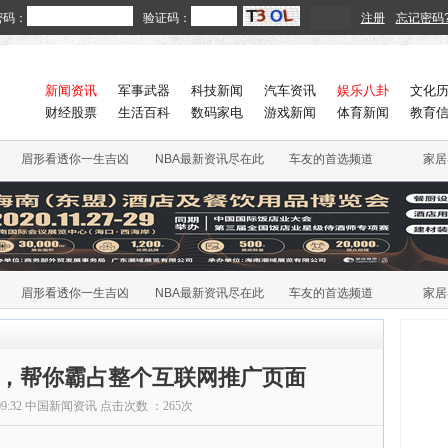
密码：
验证码：
注册
忘记密码
新闻资讯
军事武器
科技新闻
汽车资讯
娱乐八卦
文化
财经股票
生活百科
数码家电
游戏新闻
体育新闻
教育
眉形看透你一生吉凶
NBA最新资讯尽在此
车友的首选频道
家居
眉形看透你一生吉凶
NBA最新资讯尽在此
车友的首选频道
家居
，帮你霸占整个互联网推广页面
09:32
中国新闻资讯
点击次数 ：
265次