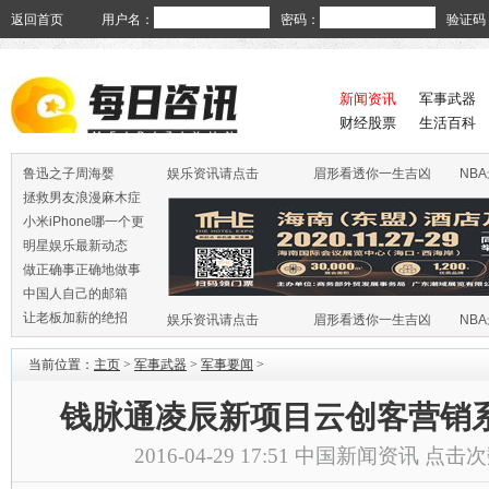
返回首页
用户名：
密码：
验证码
新闻资讯
军事武器
财经股票
生活百科
鲁迅之子周海婴
娱乐资讯请点击
眉形看透你一生吉凶
NB
拯救男友浪漫麻木症
小米iPhone哪一个更
火
明星娱乐最新动态
做正确事正确地做事
中国人自己的邮箱
让老板加薪的绝招
娱乐资讯请点击
眉形看透你一生吉凶
NB
当前位置：
主页
>
军事武器
>
军事要闻
>
钱脉通凌辰新项目云创客营销
2016-04-29 17:51
中国新闻资讯
点击次